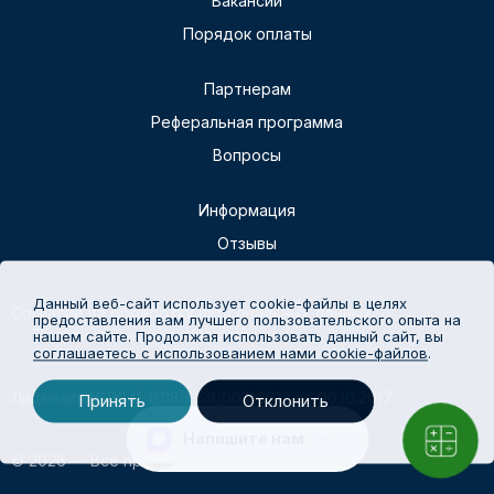
Вакансии
Порядок оплаты
Партнерам
Реферальная программа
Вопросы
Информация
Отзывы
Данный веб-сайт использует cookie-файлы в целях
Согласие на обработку персональных данных
предоставления вам лучшего пользовательского опыта на
Политика конфиденциальности
нашем сайте. Продолжая использовать данный сайт, вы
соглашаетесь с использованием нами cookie-файлов
.
Лицензия №Л041-01186-69/00316612 от 06.10.2017
Принять
Отклонить
Напишите нам
© 2026 — Все права защищены.